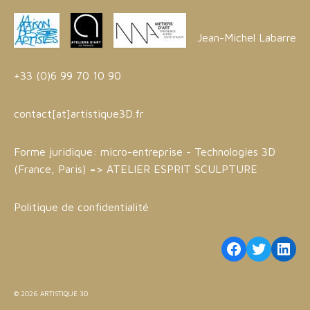
Jean-Michel Labarre
+33 (0)6 99 70 10 90
contact[at]artistique3D.fr
Forme juridique: micro-entreprise - Technologies 3D
(France, Paris) =>
ATELIER ESPRIT SCULPTURE
Politique de confidentialité
Facebook
Twitter
Link
© 2026 ARTISTIQUE 3D