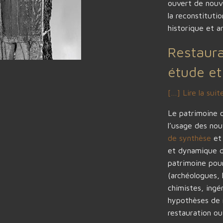
ouvert de nouve
la reconstituti
historique et ar
Restaura
étude et
[…] Lire la suit
Le patrimoine c
l’usage des nou
de synthèse
et
et dynamique de
patrimoine pour
(archéologues, 
chimistes, ingé
hypothèses de r
restauration ou