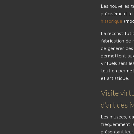
Les nouvelles t
précisément à l
historique
(mod
La reconstitut
fabrication de 
de générer des 
permettent aux 
virtuels sans l
tout en permett
et artistique.
Visite virt
d’art des 
Les musées, gal
fréquemment le
présentant leur