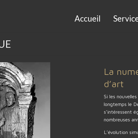
D
Accueil
Servic
UE
La numé
d’art
Si les nouvelle
longtemps le De
s’intéressent é
nombreuses ann
L’évolution sim