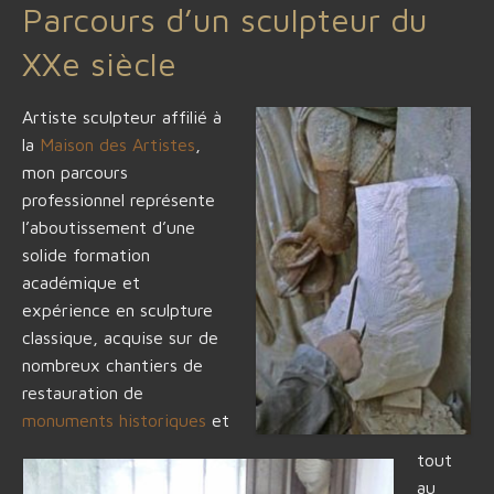
Parcours d’un sculpteur du
XXe siècle
Artiste sculpteur affilié à
la
Maison des Artistes
,
mon parcours
professionnel représente
l’aboutissement d’une
solide formation
académique et
expérience en sculpture
classique, acquise sur de
nombreux chantiers de
restauration de
monuments historiques
et
tout
au