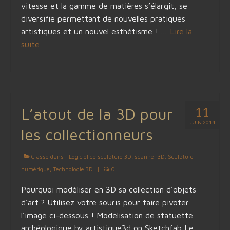
vitesse et la gamme de matières s’élargit, se
diversifie permettant de nouvelles pratiques
artistiques et un nouvel esthétisme ! …
Lire la
suite­­
11
L’atout de la 3D pour
JUIN 2014
les collectionneurs
Classé dans :
Logiciel de sculpture 3D
,
scanner 3D
,
Sculpture
numérique
,
Technologie 3D
|
0
Pourquoi modéliser en 3D sa collection d’objets
d’art ? Utilisez votre souris pour faire pivoter
l’image ci-dessous ! Modelisation de statuette
archéologique by artistique3d on Sketchfab Le