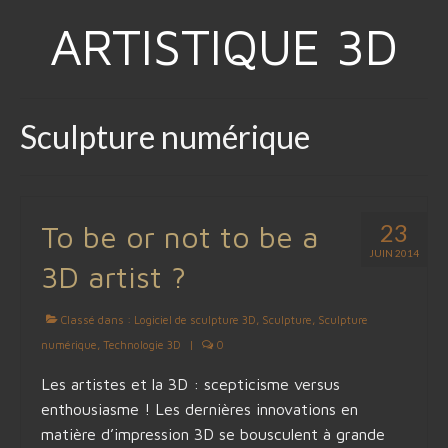
ARTISTIQUE 3D
Sculpture numérique
23
To be or not to be a
JUIN 2014
3D artist ?
Classé dans :
Logiciel de sculpture 3D
,
Sculpture
,
Sculpture
numérique
,
Technologie 3D
|
0
Les artistes et la 3D : scepticisme versus
enthousiasme ! Les dernières innovations en
matière d’impression 3D se bousculent à grande