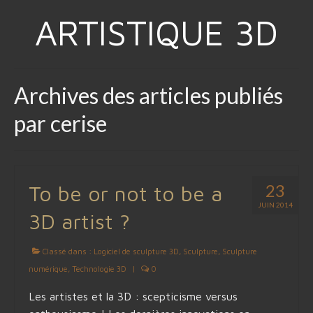
ARTISTIQUE 3D
Archives des articles publiés
par cerise
23
To be or not to be a
JUIN 2014
3D artist ?
Classé dans :
Logiciel de sculpture 3D
,
Sculpture
,
Sculpture
numérique
,
Technologie 3D
|
0
Les artistes et la 3D : scepticisme versus