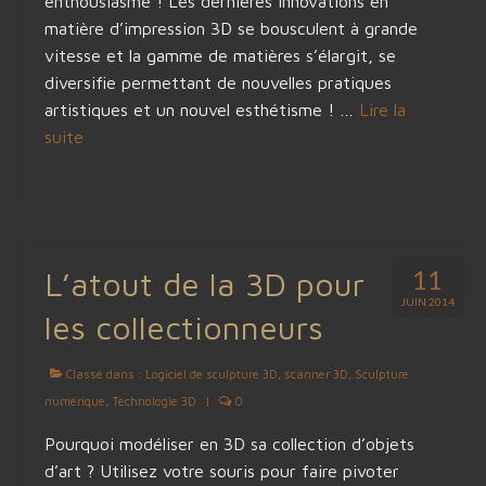
enthousiasme ! Les dernières innovations en
matière d’impression 3D se bousculent à grande
vitesse et la gamme de matières s’élargit, se
diversifie permettant de nouvelles pratiques
artistiques et un nouvel esthétisme ! …
Lire la
suite­­
11
L’atout de la 3D pour
JUIN 2014
les collectionneurs
Classé dans :
Logiciel de sculpture 3D
,
scanner 3D
,
Sculpture
numérique
,
Technologie 3D
|
0
Pourquoi modéliser en 3D sa collection d’objets
d’art ? Utilisez votre souris pour faire pivoter