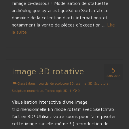
l’image ci-dessous ! Modelisation de statuette
archéologique by artistique3d on Sketchfab Le
domaine de la collection d’arts international et
notamment la vente de pièces d’exception …
Lire
la suite­­
5
Image 3D rotative
JUIN 2014
Classé dans :
Logiciel de sculpture 3D
,
scanner 3D
,
Sculpture
,
Sculpture numérique
,
Technologie 3D
|
0
Visualisation interactive d’une image
tridimensionnelle En mode rotatif avec Sketchfab:
l’art en 3D! Utilisez votre souris pour faire pivoter
cette image sur elle-même ! ( reproduction de